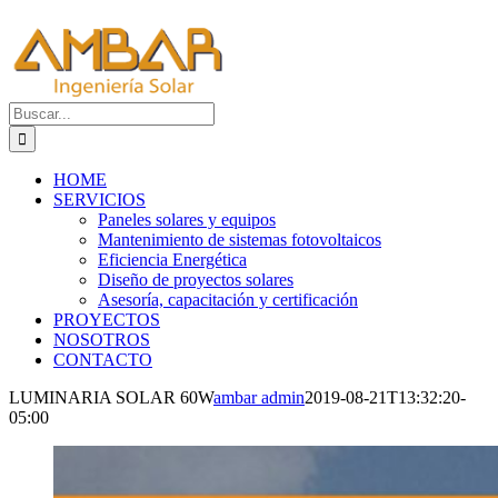
Saltar
al
contenido
Buscar:
HOME
SERVICIOS
Paneles solares y equipos
Mantenimiento de sistemas fotovoltaicos
Eficiencia Energética
Diseño de proyectos solares
Asesoría, capacitación y certificación
PROYECTOS
NOSOTROS
CONTACTO
LUMINARIA SOLAR 60W
ambar admin
2019-08-21T13:32:20-
05:00