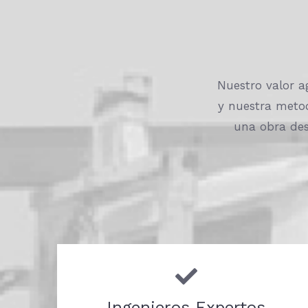
Nuestro valor a
y nuestra meto
una obra des
Ingenieros Expertos