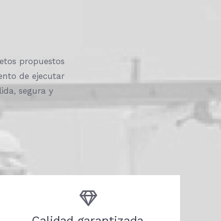
retos propuestos
nto de ejecutar
ida, segura y
Calidad garantizada