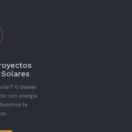
royectos
 Solares
solar? O deseas
cto con energía
 Nosotros te
os.